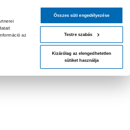
Összes süti engedélyezése
rtnerei
atait
Testre szabás
információ az
Kizárólag az elengedhetetlen
sütiket használja