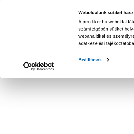
JKH ajtókapocs 8cm német, horganyzott - Ablakvasalat - Csa
Weboldalunk sütiket hasz
A praktiker.hu weboldal lá
számítógépén sütiket helye
webanalitikai és személyre
adatkezelési tájékoztatób
Beállítások