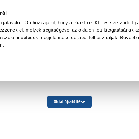
var,
nál
togatásakor Ön hozzájárul, hogy a Praktiker Kft. és szerződött pa
zzenek el, melyek segítségével az oldalon tett látogatásának ad
 szóló hirdetések megjelenítése céljából felhasználják. Bővebb 
Hoppá ...
an.
Váratlan hiba történt
Dolgozunk a hiba javításán. Egy kis türelmet kérünk.
Oldal újratöltése