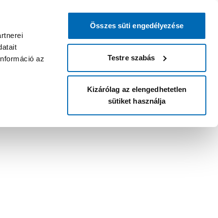
Összes süti engedélyezése
rtnerei
atait
Testre szabás
információ az
Kizárólag az elengedhetetlen
sütiket használja