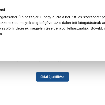
nál
togatásakor Ön hozzájárul, hogy a Praktiker Kft. és szerződött pa
zzenek el, melyek segítségével az oldalon tett látogatásának ad
 szóló hirdetések megjelenítése céljából felhasználják. Bővebb 
Hoppá ...
an.
Váratlan hiba történt
Dolgozunk a hiba javításán. Egy kis türelmet kérünk.
Oldal újratöltése