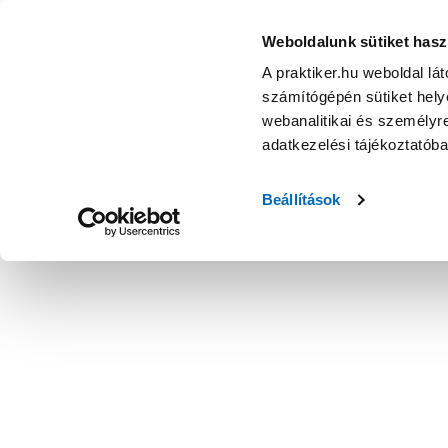
Weboldalunk sütiket hasz
A praktiker.hu weboldal lá
számítógépén sütiket helye
webanalitikai és személyre
adatkezelési tájékoztatób
Beállítások