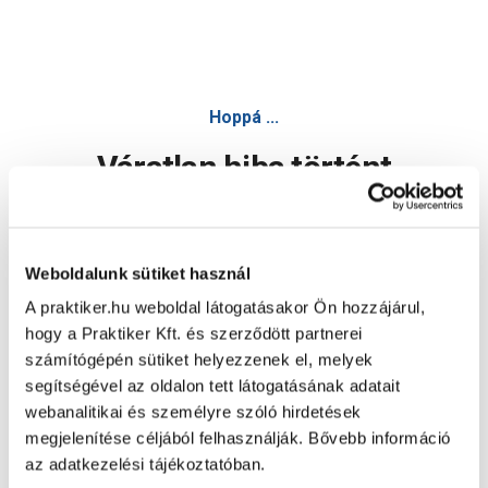
Hoppá ...
Váratlan hiba történt
Dolgozunk a hiba javításán. Egy kis türelmet kérünk.
Weboldalunk sütiket használ
A praktiker.hu weboldal látogatásakor Ön hozzájárul,
Oldal újratöltése
hogy a Praktiker Kft. és szerződött partnerei
számítógépén sütiket helyezzenek el, melyek
segítségével az oldalon tett látogatásának adatait
webanalitikai és személyre szóló hirdetések
megjelenítése céljából felhasználják. Bővebb információ
az adatkezelési tájékoztatóban.