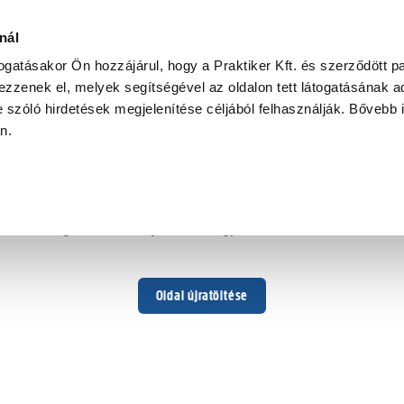
nál
togatásakor Ön hozzájárul, hogy a Praktiker Kft. és szerződött pa
zzenek el, melyek segítségével az oldalon tett látogatásának ad
 szóló hirdetések megjelenítése céljából felhasználják. Bővebb 
Hoppá ...
an.
Váratlan hiba történt
Dolgozunk a hiba javításán. Egy kis türelmet kérünk.
Oldal újratöltése