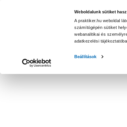
Weboldalunk sütiket hasz
A praktiker.hu weboldal lá
számítógépén sütiket helye
webanalitikai és személyre
adatkezelési tájékoztatób
Beállítások