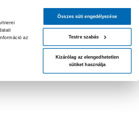
Összes süti engedélyezése
rtnerei
atait
Testre szabás
információ az
Kizárólag az elengedhetetlen
sütiket használja