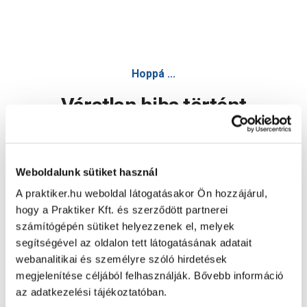
Hoppá ...
Váratlan hiba történt
Dolgozunk a hiba javításán. Egy kis türelmet kérünk.
Weboldalunk sütiket használ
A praktiker.hu weboldal látogatásakor Ön hozzájárul,
Oldal újratöltése
hogy a Praktiker Kft. és szerződött partnerei
számítógépén sütiket helyezzenek el, melyek
segítségével az oldalon tett látogatásának adatait
webanalitikai és személyre szóló hirdetések
megjelenítése céljából felhasználják. Bővebb információ
az adatkezelési tájékoztatóban.