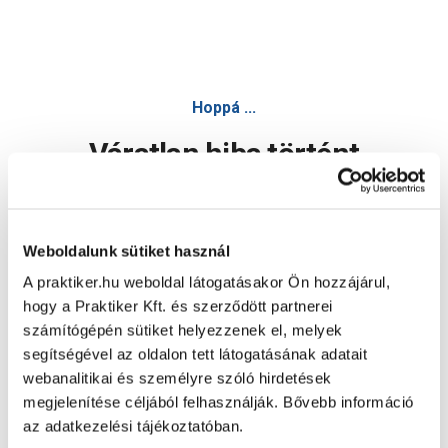
Hoppá ...
Váratlan hiba történt
Dolgozunk a hiba javításán. Egy kis türelmet kérünk.
Weboldalunk sütiket használ
A praktiker.hu weboldal látogatásakor Ön hozzájárul,
Oldal újratöltése
hogy a Praktiker Kft. és szerződött partnerei
számítógépén sütiket helyezzenek el, melyek
segítségével az oldalon tett látogatásának adatait
webanalitikai és személyre szóló hirdetések
megjelenítése céljából felhasználják. Bővebb információ
az adatkezelési tájékoztatóban.