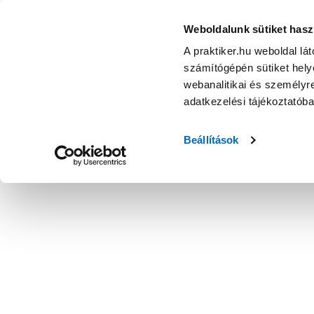
íves 500x800mm fehér törölközőszárítós radiátor 371w
Weboldalunk sütiket hasz
A praktiker.hu weboldal lá
számítógépén sütiket helye
webanalitikai és személyre
adatkezelési tájékoztatób
Beállítások