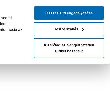
Összes süti engedélyezése
rtnerei
atait
Testre szabás
információ az
Kizárólag az elengedhetetlen
sütiket használja