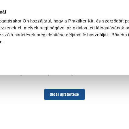
nál
togatásakor Ön hozzájárul, hogy a Praktiker Kft. és szerződött pa
zzenek el, melyek segítségével az oldalon tett látogatásának ad
 szóló hirdetések megjelenítése céljából felhasználják. Bővebb 
Hoppá ...
an.
Váratlan hiba történt
Dolgozunk a hiba javításán. Egy kis türelmet kérünk.
Oldal újratöltése