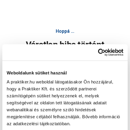
Hoppá ...
Váratlan hiba történt
Dolgozunk a hiba javításán. Egy kis türelmet kérünk.
Weboldalunk sütiket használ
A praktiker.hu weboldal látogatásakor Ön hozzájárul,
Oldal újratöltése
hogy a Praktiker Kft. és szerződött partnerei
számítógépén sütiket helyezzenek el, melyek
segítségével az oldalon tett látogatásának adatait
webanalitikai és személyre szóló hirdetések
megjelenítése céljából felhasználják. Bővebb információ
az adatkezelési tájékoztatóban.