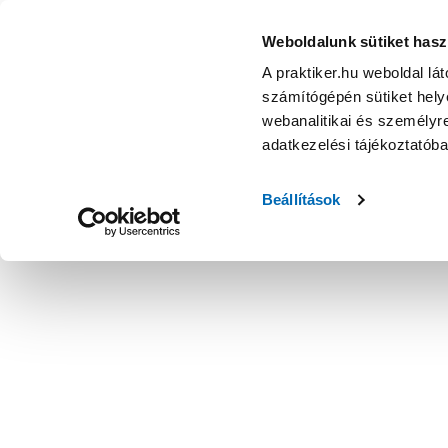
Weboldalunk sütiket hasz
A praktiker.hu weboldal lá
számítógépén sütiket helye
webanalitikai és személyre
adatkezelési tájékoztatób
Beállítások