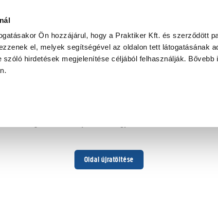
nál
togatásakor Ön hozzájárul, hogy a Praktiker Kft. és szerződött pa
zzenek el, melyek segítségével az oldalon tett látogatásának ad
 szóló hirdetések megjelenítése céljából felhasználják. Bővebb 
Hoppá ...
an.
Váratlan hiba történt
Dolgozunk a hiba javításán. Egy kis türelmet kérünk.
Oldal újratöltése