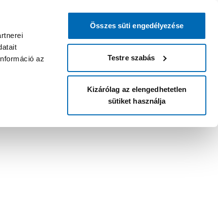
Összes süti engedélyezése
rtnerei
atait
Testre szabás
információ az
Kizárólag az elengedhetetlen
sütiket használja