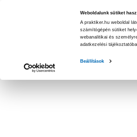
Weboldalunk sütiket hasz
A praktiker.hu weboldal lá
számítógépén sütiket helye
webanalitikai és személyre
adatkezelési tájékoztatób
Beállítások