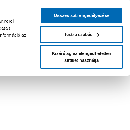
Összes süti engedélyezése
rtnerei
atait
Testre szabás
információ az
Kizárólag az elengedhetetlen
sütiket használja