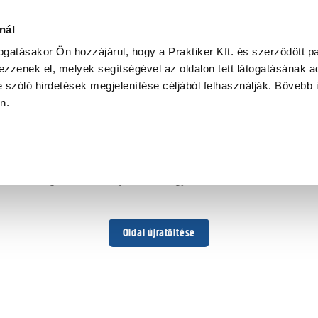
nál
togatásakor Ön hozzájárul, hogy a Praktiker Kft. és szerződött pa
zzenek el, melyek segítségével az oldalon tett látogatásának ad
 szóló hirdetések megjelenítése céljából felhasználják. Bővebb 
Hoppá ...
an.
Váratlan hiba történt
Dolgozunk a hiba javításán. Egy kis türelmet kérünk.
Oldal újratöltése