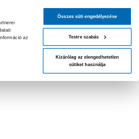
Összes süti engedélyezése
rtnerei
atait
Testre szabás
információ az
Kizárólag az elengedhetetlen
sütiket használja