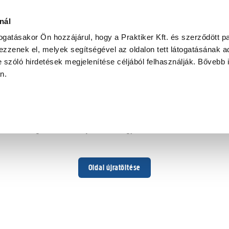
nál
togatásakor Ön hozzájárul, hogy a Praktiker Kft. és szerződött pa
zzenek el, melyek segítségével az oldalon tett látogatásának ad
 szóló hirdetések megjelenítése céljából felhasználják. Bővebb 
Hoppá ...
an.
Váratlan hiba történt
Dolgozunk a hiba javításán. Egy kis türelmet kérünk.
Oldal újratöltése