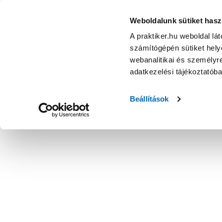
Weboldalunk sütiket hasz
A praktiker.hu weboldal lá
számítógépén sütiket helye
webanalitikai és személyre
adatkezelési tájékoztatób
Beállítások