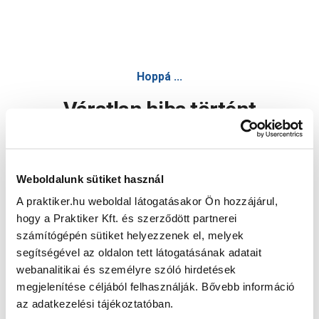
Hoppá ...
Váratlan hiba történt
Dolgozunk a hiba javításán. Egy kis türelmet kérünk.
Weboldalunk sütiket használ
A praktiker.hu weboldal látogatásakor Ön hozzájárul,
Oldal újratöltése
hogy a Praktiker Kft. és szerződött partnerei
számítógépén sütiket helyezzenek el, melyek
segítségével az oldalon tett látogatásának adatait
webanalitikai és személyre szóló hirdetések
megjelenítése céljából felhasználják. Bővebb információ
az adatkezelési tájékoztatóban.