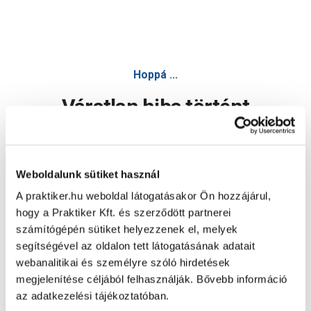
Hoppá ...
Váratlan hiba történt
Dolgozunk a hiba javításán. Egy kis türelmet kérünk.
Weboldalunk sütiket használ
A praktiker.hu weboldal látogatásakor Ön hozzájárul,
Oldal újratöltése
hogy a Praktiker Kft. és szerződött partnerei
számítógépén sütiket helyezzenek el, melyek
segítségével az oldalon tett látogatásának adatait
webanalitikai és személyre szóló hirdetések
megjelenítése céljából felhasználják. Bővebb információ
az adatkezelési tájékoztatóban.