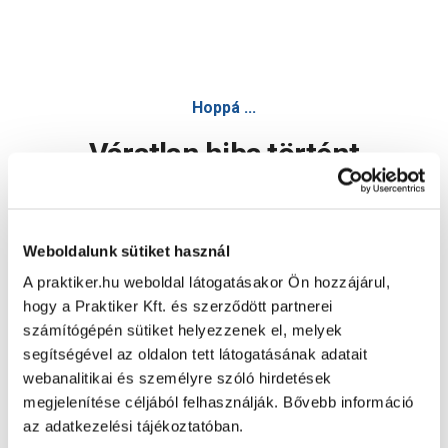
Velux fényzáró roló, bézs, 78x98cm dkl m04 1085s - Velux a
Hoppá ...
Váratlan hiba történt
Dolgozunk a hiba javításán. Egy kis türelmet kérünk.
Weboldalunk sütiket használ
A praktiker.hu weboldal látogatásakor Ön hozzájárul,
Oldal újratöltése
hogy a Praktiker Kft. és szerződött partnerei
számítógépén sütiket helyezzenek el, melyek
segítségével az oldalon tett látogatásának adatait
webanalitikai és személyre szóló hirdetések
megjelenítése céljából felhasználják. Bővebb információ
az adatkezelési tájékoztatóban.