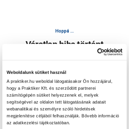
Hoppá ...
Váratlan hiba történt
Dolgozunk a hiba javításán. Egy kis türelmet kérünk.
Weboldalunk sütiket használ
A praktiker.hu weboldal látogatásakor Ön hozzájárul,
Oldal újratöltése
hogy a Praktiker Kft. és szerződött partnerei
számítógépén sütiket helyezzenek el, melyek
segítségével az oldalon tett látogatásának adatait
webanalitikai és személyre szóló hirdetések
megjelenítése céljából felhasználják. Bővebb információ
az adatkezelési tájékoztatóban.