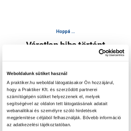
Hoppá ...
Váratlan hiba történt
Dolgozunk a hiba javításán. Egy kis türelmet kérünk.
Weboldalunk sütiket használ
A praktiker.hu weboldal látogatásakor Ön hozzájárul,
Oldal újratöltése
hogy a Praktiker Kft. és szerződött partnerei
számítógépén sütiket helyezzenek el, melyek
segítségével az oldalon tett látogatásának adatait
webanalitikai és személyre szóló hirdetések
megjelenítése céljából felhasználják. Bővebb információ
az adatkezelési tájékoztatóban.