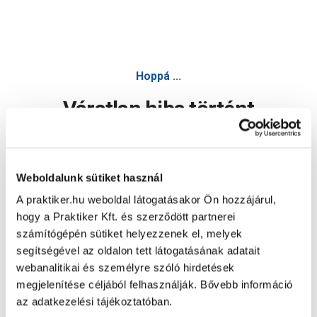
Hoppá ...
Váratlan hiba történt
Dolgozunk a hiba javításán. Egy kis türelmet kérünk.
Weboldalunk sütiket használ
A praktiker.hu weboldal látogatásakor Ön hozzájárul,
Oldal újratöltése
hogy a Praktiker Kft. és szerződött partnerei
számítógépén sütiket helyezzenek el, melyek
segítségével az oldalon tett látogatásának adatait
webanalitikai és személyre szóló hirdetések
megjelenítése céljából felhasználják. Bővebb információ
az adatkezelési tájékoztatóban.