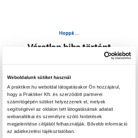
Hoppá ...
Váratlan hiba történt
Dolgozunk a hiba javításán. Egy kis türelmet kérünk.
Weboldalunk sütiket használ
A praktiker.hu weboldal látogatásakor Ön hozzájárul,
Oldal újratöltése
hogy a Praktiker Kft. és szerződött partnerei
számítógépén sütiket helyezzenek el, melyek
segítségével az oldalon tett látogatásának adatait
webanalitikai és személyre szóló hirdetések
megjelenítése céljából felhasználják. Bővebb információ
az adatkezelési tájékoztatóban.