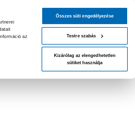
Összes süti engedélyezése
rtnerei
atait
Testre szabás
információ az
Kizárólag az elengedhetetlen
sütiket használja