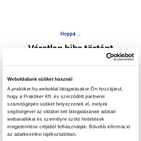
Hoppá ...
Váratlan hiba történt
Dolgozunk a hiba javításán. Egy kis türelmet kérünk.
Weboldalunk sütiket használ
A praktiker.hu weboldal látogatásakor Ön hozzájárul,
Oldal újratöltése
hogy a Praktiker Kft. és szerződött partnerei
számítógépén sütiket helyezzenek el, melyek
segítségével az oldalon tett látogatásának adatait
webanalitikai és személyre szóló hirdetések
megjelenítése céljából felhasználják. Bővebb információ
az adatkezelési tájékoztatóban.