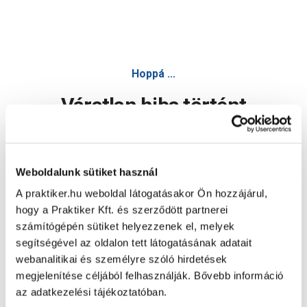
Hoppá ...
Váratlan hiba történt
Dolgozunk a hiba javításán. Egy kis türelmet kérünk.
Weboldalunk sütiket használ
A praktiker.hu weboldal látogatásakor Ön hozzájárul,
Oldal újratöltése
hogy a Praktiker Kft. és szerződött partnerei
számítógépén sütiket helyezzenek el, melyek
segítségével az oldalon tett látogatásának adatait
webanalitikai és személyre szóló hirdetések
megjelenítése céljából felhasználják. Bővebb információ
az adatkezelési tájékoztatóban.