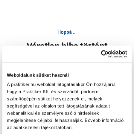
Hoppá ...
Váratlan hiba történt
Dolgozunk a hiba javításán. Egy kis türelmet kérünk.
Weboldalunk sütiket használ
A praktiker.hu weboldal látogatásakor Ön hozzájárul,
Oldal újratöltése
hogy a Praktiker Kft. és szerződött partnerei
számítógépén sütiket helyezzenek el, melyek
segítségével az oldalon tett látogatásának adatait
webanalitikai és személyre szóló hirdetések
megjelenítése céljából felhasználják. Bővebb információ
az adatkezelési tájékoztatóban.