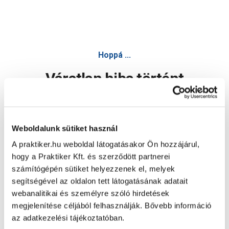
Hoppá ...
Váratlan hiba történt
Dolgozunk a hiba javításán. Egy kis türelmet kérünk.
Weboldalunk sütiket használ
A praktiker.hu weboldal látogatásakor Ön hozzájárul,
Oldal újratöltése
hogy a Praktiker Kft. és szerződött partnerei
számítógépén sütiket helyezzenek el, melyek
segítségével az oldalon tett látogatásának adatait
webanalitikai és személyre szóló hirdetések
megjelenítése céljából felhasználják. Bővebb információ
az adatkezelési tájékoztatóban.