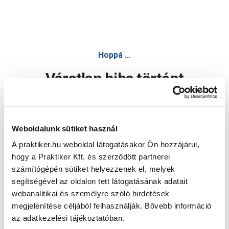
Hoppá ...
Váratlan hiba történt
Dolgozunk a hiba javításán. Egy kis türelmet kérünk.
Weboldalunk sütiket használ
A praktiker.hu weboldal látogatásakor Ön hozzájárul,
Oldal újratöltése
hogy a Praktiker Kft. és szerződött partnerei
számítógépén sütiket helyezzenek el, melyek
segítségével az oldalon tett látogatásának adatait
webanalitikai és személyre szóló hirdetések
megjelenítése céljából felhasználják. Bővebb információ
az adatkezelési tájékoztatóban.