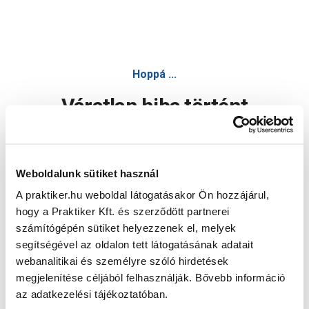
Hoppá ...
Váratlan hiba történt
Dolgozunk a hiba javításán. Egy kis türelmet kérünk.
Weboldalunk sütiket használ
A praktiker.hu weboldal látogatásakor Ön hozzájárul,
Oldal újratöltése
hogy a Praktiker Kft. és szerződött partnerei
számítógépén sütiket helyezzenek el, melyek
segítségével az oldalon tett látogatásának adatait
webanalitikai és személyre szóló hirdetések
megjelenítése céljából felhasználják. Bővebb információ
az adatkezelési tájékoztatóban.