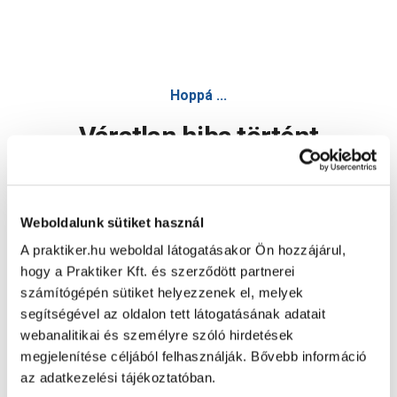
Hoppá ...
Váratlan hiba történt
Dolgozunk a hiba javításán. Egy kis türelmet kérünk.
Weboldalunk sütiket használ
A praktiker.hu weboldal látogatásakor Ön hozzájárul,
Oldal újratöltése
hogy a Praktiker Kft. és szerződött partnerei
számítógépén sütiket helyezzenek el, melyek
segítségével az oldalon tett látogatásának adatait
webanalitikai és személyre szóló hirdetések
megjelenítése céljából felhasználják. Bővebb információ
az adatkezelési tájékoztatóban.