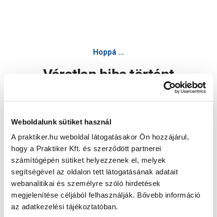
Hoppá ...
Váratlan hiba történt
Dolgozunk a hiba javításán. Egy kis türelmet kérünk.
Weboldalunk sütiket használ
A praktiker.hu weboldal látogatásakor Ön hozzájárul,
Oldal újratöltése
hogy a Praktiker Kft. és szerződött partnerei
számítógépén sütiket helyezzenek el, melyek
segítségével az oldalon tett látogatásának adatait
webanalitikai és személyre szóló hirdetések
megjelenítése céljából felhasználják. Bővebb információ
az adatkezelési tájékoztatóban.