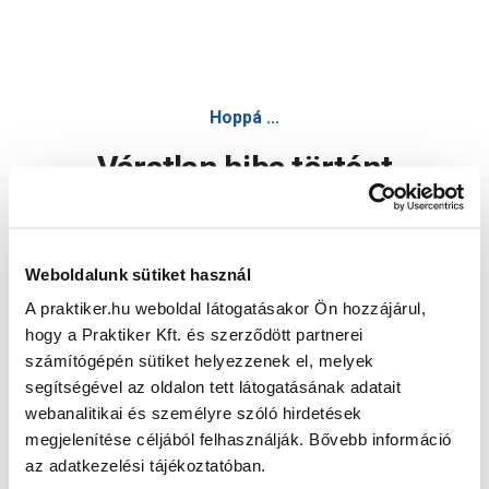
Hoppá ...
Váratlan hiba történt
Dolgozunk a hiba javításán. Egy kis türelmet kérünk.
Weboldalunk sütiket használ
A praktiker.hu weboldal látogatásakor Ön hozzájárul,
Oldal újratöltése
hogy a Praktiker Kft. és szerződött partnerei
számítógépén sütiket helyezzenek el, melyek
segítségével az oldalon tett látogatásának adatait
webanalitikai és személyre szóló hirdetések
megjelenítése céljából felhasználják. Bővebb információ
az adatkezelési tájékoztatóban.