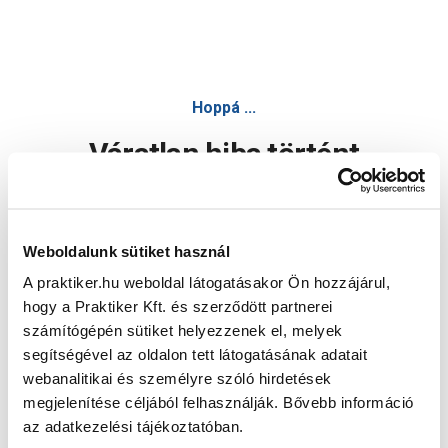
Hoppá ...
Váratlan hiba történt
Dolgozunk a hiba javításán. Egy kis türelmet kérünk.
Weboldalunk sütiket használ
A praktiker.hu weboldal látogatásakor Ön hozzájárul,
Oldal újratöltése
hogy a Praktiker Kft. és szerződött partnerei
számítógépén sütiket helyezzenek el, melyek
segítségével az oldalon tett látogatásának adatait
webanalitikai és személyre szóló hirdetések
megjelenítése céljából felhasználják. Bővebb információ
az adatkezelési tájékoztatóban.