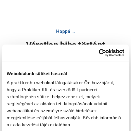
Hoppá ...
Váratlan hiba történt
Dolgozunk a hiba javításán. Egy kis türelmet kérünk.
Weboldalunk sütiket használ
A praktiker.hu weboldal látogatásakor Ön hozzájárul,
Oldal újratöltése
hogy a Praktiker Kft. és szerződött partnerei
számítógépén sütiket helyezzenek el, melyek
segítségével az oldalon tett látogatásának adatait
webanalitikai és személyre szóló hirdetések
megjelenítése céljából felhasználják. Bővebb információ
az adatkezelési tájékoztatóban.