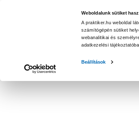
Weboldalunk sütiket hasz
A praktiker.hu weboldal lá
számítógépén sütiket helye
webanalitikai és személyre
adatkezelési tájékoztatób
Beállítások