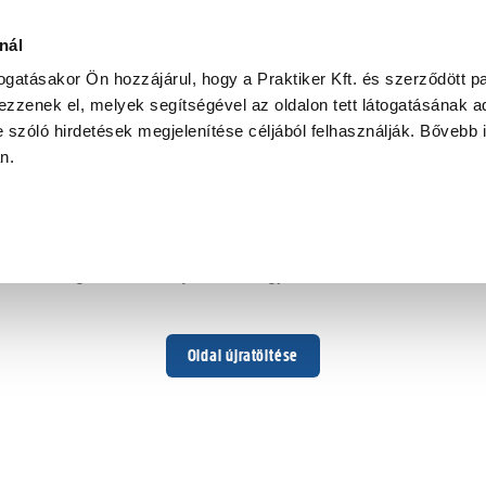
nál
togatásakor Ön hozzájárul, hogy a Praktiker Kft. és szerződött pa
zzenek el, melyek segítségével az oldalon tett látogatásának ad
 szóló hirdetések megjelenítése céljából felhasználják. Bővebb 
Hoppá ...
an.
Váratlan hiba történt
Dolgozunk a hiba javításán. Egy kis türelmet kérünk.
Oldal újratöltése