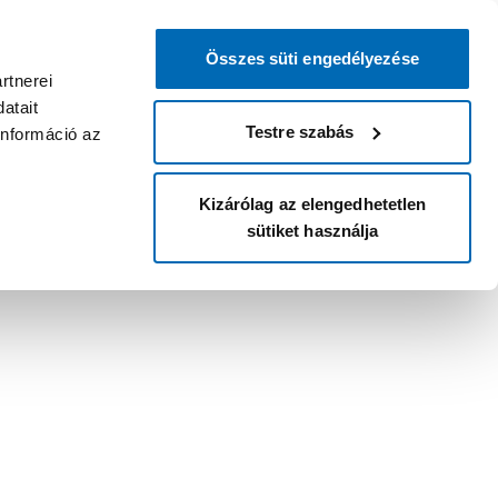
Összes süti engedélyezése
rtnerei
atait
Testre szabás
információ az
Kizárólag az elengedhetetlen
sütiket használja