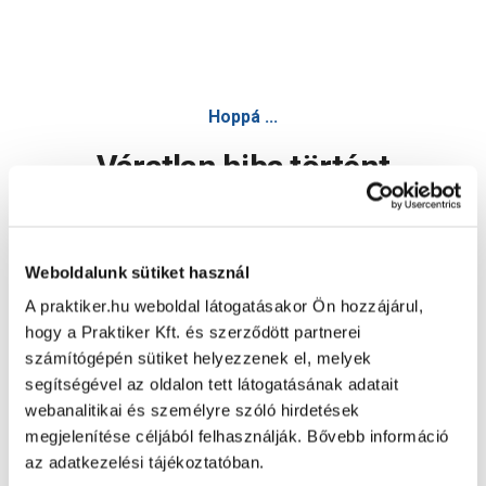
Hoppá ...
Váratlan hiba történt
Dolgozunk a hiba javításán. Egy kis türelmet kérünk.
Weboldalunk sütiket használ
A praktiker.hu weboldal látogatásakor Ön hozzájárul,
Oldal újratöltése
hogy a Praktiker Kft. és szerződött partnerei
számítógépén sütiket helyezzenek el, melyek
segítségével az oldalon tett látogatásának adatait
webanalitikai és személyre szóló hirdetések
megjelenítése céljából felhasználják. Bővebb információ
az adatkezelési tájékoztatóban.