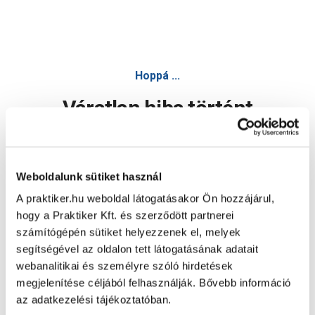
Hoppá ...
Váratlan hiba történt
Dolgozunk a hiba javításán. Egy kis türelmet kérünk.
Weboldalunk sütiket használ
A praktiker.hu weboldal látogatásakor Ön hozzájárul,
Oldal újratöltése
hogy a Praktiker Kft. és szerződött partnerei
számítógépén sütiket helyezzenek el, melyek
segítségével az oldalon tett látogatásának adatait
webanalitikai és személyre szóló hirdetések
megjelenítése céljából felhasználják. Bővebb információ
az adatkezelési tájékoztatóban.