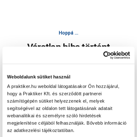
Hoppá ...
Váratlan hiba történt
Dolgozunk a hiba javításán. Egy kis türelmet kérünk.
Weboldalunk sütiket használ
A praktiker.hu weboldal látogatásakor Ön hozzájárul,
Oldal újratöltése
hogy a Praktiker Kft. és szerződött partnerei
számítógépén sütiket helyezzenek el, melyek
segítségével az oldalon tett látogatásának adatait
webanalitikai és személyre szóló hirdetések
megjelenítése céljából felhasználják. Bővebb információ
az adatkezelési tájékoztatóban.