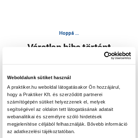
Hoppá ...
Váratlan hiba történt
Dolgozunk a hiba javításán. Egy kis türelmet kérünk.
Weboldalunk sütiket használ
A praktiker.hu weboldal látogatásakor Ön hozzájárul,
Oldal újratöltése
hogy a Praktiker Kft. és szerződött partnerei
számítógépén sütiket helyezzenek el, melyek
segítségével az oldalon tett látogatásának adatait
webanalitikai és személyre szóló hirdetések
megjelenítése céljából felhasználják. Bővebb információ
az adatkezelési tájékoztatóban.