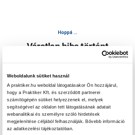
Hoppá ...
Váratlan hiba történt
Dolgozunk a hiba javításán. Egy kis türelmet kérünk.
Weboldalunk sütiket használ
A praktiker.hu weboldal látogatásakor Ön hozzájárul,
Oldal újratöltése
hogy a Praktiker Kft. és szerződött partnerei
számítógépén sütiket helyezzenek el, melyek
segítségével az oldalon tett látogatásának adatait
webanalitikai és személyre szóló hirdetések
megjelenítése céljából felhasználják. Bővebb információ
az adatkezelési tájékoztatóban.