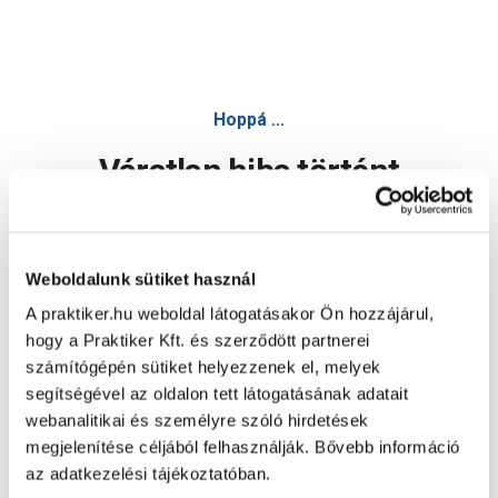
Hoppá ...
Váratlan hiba történt
Dolgozunk a hiba javításán. Egy kis türelmet kérünk.
Weboldalunk sütiket használ
A praktiker.hu weboldal látogatásakor Ön hozzájárul,
Oldal újratöltése
hogy a Praktiker Kft. és szerződött partnerei
számítógépén sütiket helyezzenek el, melyek
segítségével az oldalon tett látogatásának adatait
webanalitikai és személyre szóló hirdetések
megjelenítése céljából felhasználják. Bővebb információ
az adatkezelési tájékoztatóban.