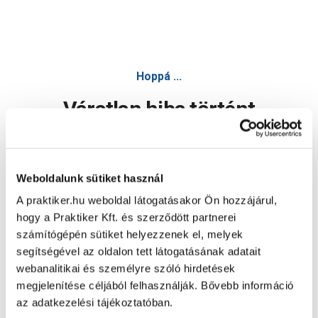
Hoppá ...
Váratlan hiba történt
Dolgozunk a hiba javításán. Egy kis türelmet kérünk.
Weboldalunk sütiket használ
A praktiker.hu weboldal látogatásakor Ön hozzájárul,
Oldal újratöltése
hogy a Praktiker Kft. és szerződött partnerei
számítógépén sütiket helyezzenek el, melyek
segítségével az oldalon tett látogatásának adatait
webanalitikai és személyre szóló hirdetések
megjelenítése céljából felhasználják. Bővebb információ
az adatkezelési tájékoztatóban.