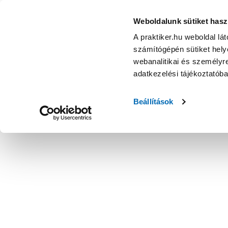
Weboldalunk sütiket hasz
A praktiker.hu weboldal lá
számítógépén sütiket helye
webanalitikai és személyre
adatkezelési tájékoztatób
Beállítások