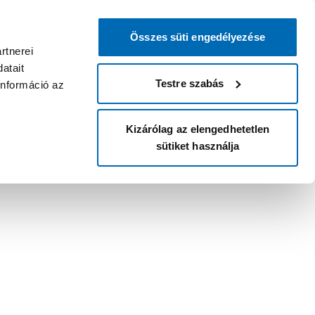
Összes süti engedélyezése
rtnerei
atait
Testre szabás
információ az
Kizárólag az elengedhetetlen
sütiket használja