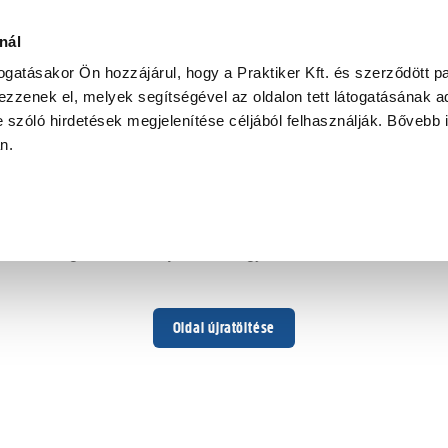
nál
togatásakor Ön hozzájárul, hogy a Praktiker Kft. és szerződött pa
zzenek el, melyek segítségével az oldalon tett látogatásának ad
 szóló hirdetések megjelenítése céljából felhasználják. Bővebb 
Hoppá ...
an.
Váratlan hiba történt
Dolgozunk a hiba javításán. Egy kis türelmet kérünk.
Oldal újratöltése