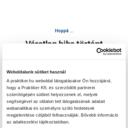
Hoppá ...
Váratlan hiba történt
Dolgozunk a hiba javításán. Egy kis türelmet kérünk.
Weboldalunk sütiket használ
A praktiker.hu weboldal látogatásakor Ön hozzájárul,
Oldal újratöltése
hogy a Praktiker Kft. és szerződött partnerei
számítógépén sütiket helyezzenek el, melyek
segítségével az oldalon tett látogatásának adatait
webanalitikai és személyre szóló hirdetések
megjelenítése céljából felhasználják. Bővebb információ
az adatkezelési tájékoztatóban.