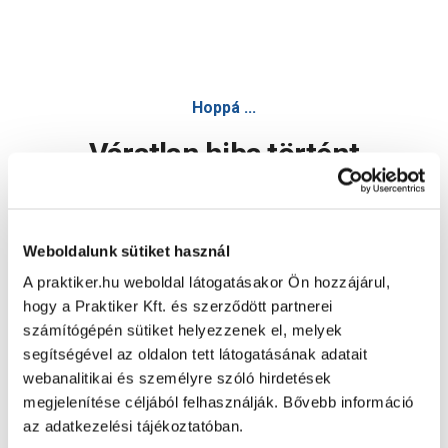
Hoppá ...
Váratlan hiba történt
Dolgozunk a hiba javításán. Egy kis türelmet kérünk.
Weboldalunk sütiket használ
A praktiker.hu weboldal látogatásakor Ön hozzájárul,
Oldal újratöltése
hogy a Praktiker Kft. és szerződött partnerei
számítógépén sütiket helyezzenek el, melyek
segítségével az oldalon tett látogatásának adatait
webanalitikai és személyre szóló hirdetések
megjelenítése céljából felhasználják. Bővebb információ
az adatkezelési tájékoztatóban.