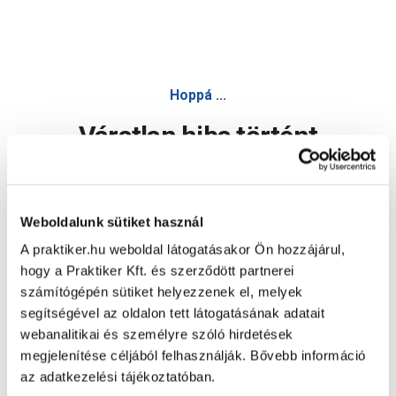
Hoppá ...
Váratlan hiba történt
Dolgozunk a hiba javításán. Egy kis türelmet kérünk.
Weboldalunk sütiket használ
A praktiker.hu weboldal látogatásakor Ön hozzájárul,
Oldal újratöltése
hogy a Praktiker Kft. és szerződött partnerei
számítógépén sütiket helyezzenek el, melyek
segítségével az oldalon tett látogatásának adatait
webanalitikai és személyre szóló hirdetések
megjelenítése céljából felhasználják. Bővebb információ
az adatkezelési tájékoztatóban.