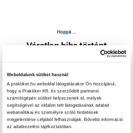
Hoppá ...
Váratlan hiba történt
Dolgozunk a hiba javításán. Egy kis türelmet kérünk.
Weboldalunk sütiket használ
A praktiker.hu weboldal látogatásakor Ön hozzájárul,
Oldal újratöltése
hogy a Praktiker Kft. és szerződött partnerei
számítógépén sütiket helyezzenek el, melyek
segítségével az oldalon tett látogatásának adatait
webanalitikai és személyre szóló hirdetések
megjelenítése céljából felhasználják. Bővebb információ
az adatkezelési tájékoztatóban.