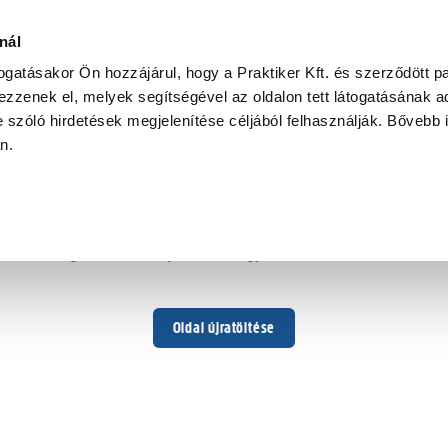
nál
togatásakor Ön hozzájárul, hogy a Praktiker Kft. és szerződött pa
zzenek el, melyek segítségével az oldalon tett látogatásának ad
 szóló hirdetések megjelenítése céljából felhasználják. Bővebb 
Hoppá ...
an.
Váratlan hiba történt
Dolgozunk a hiba javításán. Egy kis türelmet kérünk.
Oldal újratöltése