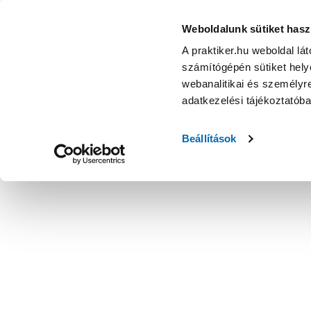
Weboldalunk sütiket hasz
A praktiker.hu weboldal lá
számítógépén sütiket helye
webanalitikai és személyre
adatkezelési tájékoztatób
Beállítások