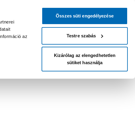
Összes süti engedélyezése
rtnerei
atait
Testre szabás
információ az
Kizárólag az elengedhetetlen
sütiket használja