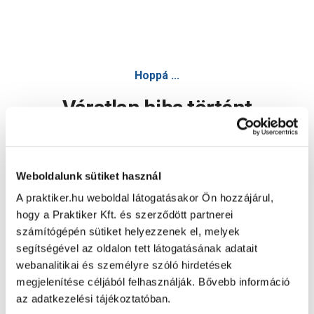
Hoppá ...
Váratlan hiba történt
Dolgozunk a hiba javításán. Egy kis türelmet kérünk.
Weboldalunk sütiket használ
A praktiker.hu weboldal látogatásakor Ön hozzájárul,
Oldal újratöltése
hogy a Praktiker Kft. és szerződött partnerei
számítógépén sütiket helyezzenek el, melyek
segítségével az oldalon tett látogatásának adatait
webanalitikai és személyre szóló hirdetések
megjelenítése céljából felhasználják. Bővebb információ
az adatkezelési tájékoztatóban.