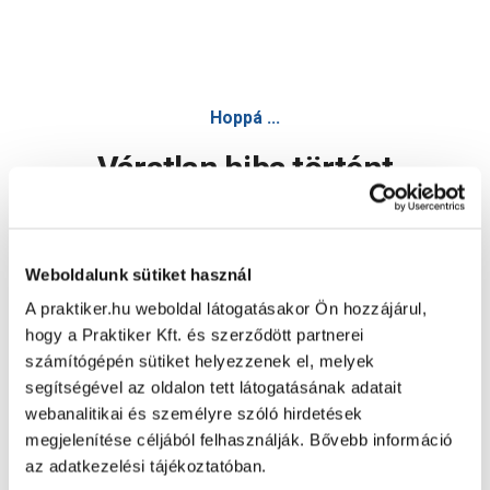
Hoppá ...
Váratlan hiba történt
Dolgozunk a hiba javításán. Egy kis türelmet kérünk.
Weboldalunk sütiket használ
A praktiker.hu weboldal látogatásakor Ön hozzájárul,
Oldal újratöltése
hogy a Praktiker Kft. és szerződött partnerei
számítógépén sütiket helyezzenek el, melyek
segítségével az oldalon tett látogatásának adatait
webanalitikai és személyre szóló hirdetések
megjelenítése céljából felhasználják. Bővebb információ
az adatkezelési tájékoztatóban.