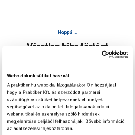
Hoppá ...
Váratlan hiba történt
Dolgozunk a hiba javításán. Egy kis türelmet kérünk.
Weboldalunk sütiket használ
A praktiker.hu weboldal látogatásakor Ön hozzájárul,
Oldal újratöltése
hogy a Praktiker Kft. és szerződött partnerei
számítógépén sütiket helyezzenek el, melyek
segítségével az oldalon tett látogatásának adatait
webanalitikai és személyre szóló hirdetések
megjelenítése céljából felhasználják. Bővebb információ
az adatkezelési tájékoztatóban.