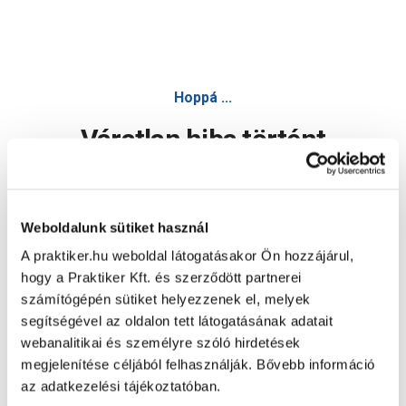
Hoppá ...
Váratlan hiba történt
Dolgozunk a hiba javításán. Egy kis türelmet kérünk.
Weboldalunk sütiket használ
A praktiker.hu weboldal látogatásakor Ön hozzájárul,
Oldal újratöltése
hogy a Praktiker Kft. és szerződött partnerei
számítógépén sütiket helyezzenek el, melyek
segítségével az oldalon tett látogatásának adatait
webanalitikai és személyre szóló hirdetések
megjelenítése céljából felhasználják. Bővebb információ
az adatkezelési tájékoztatóban.