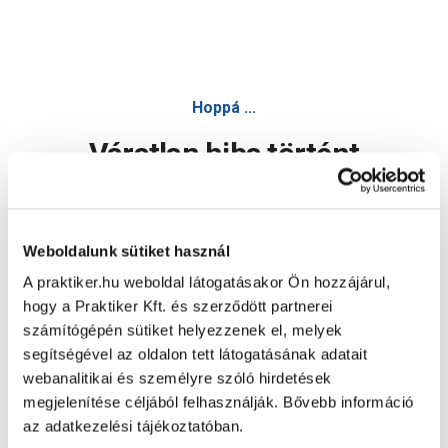
Hoppá ...
Váratlan hiba történt
Dolgozunk a hiba javításán. Egy kis türelmet kérünk.
Weboldalunk sütiket használ
A praktiker.hu weboldal látogatásakor Ön hozzájárul,
Oldal újratöltése
hogy a Praktiker Kft. és szerződött partnerei
számítógépén sütiket helyezzenek el, melyek
segítségével az oldalon tett látogatásának adatait
webanalitikai és személyre szóló hirdetések
megjelenítése céljából felhasználják. Bővebb információ
az adatkezelési tájékoztatóban.