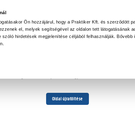
nál
togatásakor Ön hozzájárul, hogy a Praktiker Kft. és szerződött pa
zzenek el, melyek segítségével az oldalon tett látogatásának ad
 szóló hirdetések megjelenítése céljából felhasználják. Bővebb 
Hoppá ...
an.
Váratlan hiba történt
Dolgozunk a hiba javításán. Egy kis türelmet kérünk.
Oldal újratöltése