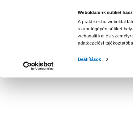
Weboldalunk sütiket hasz
A praktiker.hu weboldal lá
számítógépén sütiket helye
webanalitikai és személyre
adatkezelési tájékoztatób
Beállítások