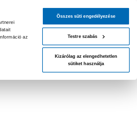
Összes süti engedélyezése
rtnerei
atait
Testre szabás
információ az
Kizárólag az elengedhetetlen
sütiket használja